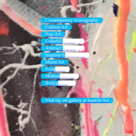
Contemporary Iconography
Cubism Art
Pop-Art
Colorful paintings
Abstract Paintings
Inspired by the 20ies
Mural Art
Sculptures
Multimedia Art
Bodypainting
Visit my art gallery at Saatchi Art