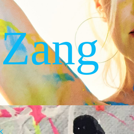
 Zang
k