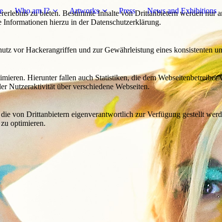
e
Who am I?
Artworks
Press
News and Exhibitions
lebnis zu bieten. Bestimmte Inhalte von Drittanbietern werden nur ang
e Informationen hierzu in der Datenschutzerklärung.
utz vor Hackerangriffen und zur Gewährleistung eines konsistenten un
ieren. Hierunter fallen auch Statistiken, die dem Webseitenbetreiber v
r Nutzeraktivität über verschiedene Webseiten.
 die von Drittanbietern eigenverantwortlich zur Verfügung gestellt wer
 zu optimieren.